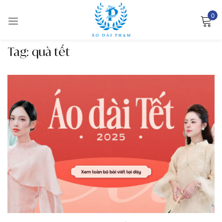
0
Sign in
Tag:
quà tết
Remember me
Lost password?
LOG IN
CREATE AN ACCOUNT